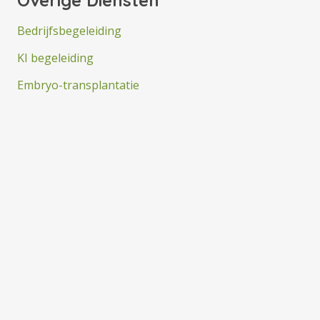
Overige Diensten
Bedrijfsbegeleiding
KI begeleiding
Embryo-transplantatie
Geiten KI
Lezingen
Belangrijke links
KI materialen
Contact
© 2026 | HB-KI v.o.f